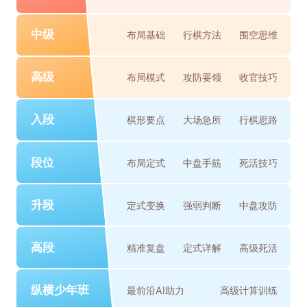
中级
布局基础
行棋方法
围空思维
高级
布局模式
攻防要领
收官技巧
入段
棋形要点
大场急所
行棋思路
段位
布局定式
中盘手筋
死活技巧
升段
定式变换
强弱判断
中盘攻防
高段
精准复盘
定式详解
高级死活
纵横少年班
最前沿AI助力
高级计算训练