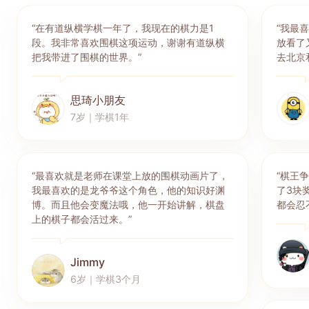
“在有道纵横学棋一年了，我现在的棋力是1
“我最
段。我非常喜欢围棋这项运动，谢谢有道纵横
放看了
把我带进了围棋的世界。”
去北京
思琦小朋友
7岁｜学棋1年
“最喜欢就是老师在课堂上放的围棋动画片了，
“棋王
我最喜欢的是龙爷爷这个角色，他的知识好渊
了3块
博。而且他会变魔法哦，他一开始讲解，棋盘
都会忍
上的棋子都会活过来。”
Jimmy
6岁｜学棋3个月