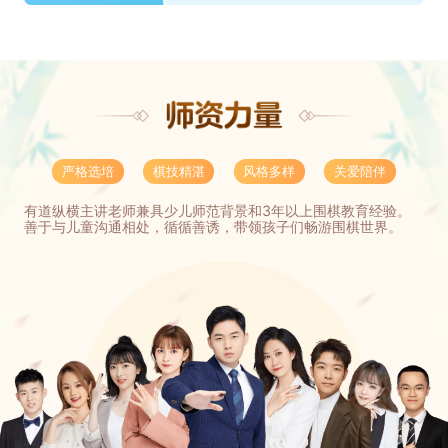
严格选培
棋技精湛
风格多样
关爱陪伴
有道纵横主讲老师兼具少儿师范背景和3年以上围棋教育经验。
善于与儿童沟通相处，循循善诱，带领孩子们畅游围棋世界。