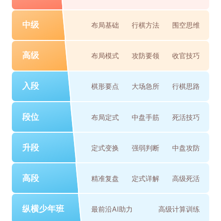
中级
布局基础
行棋方法
围空思维
高级
布局模式
攻防要领
收官技巧
入段
棋形要点
大场急所
行棋思路
段位
布局定式
中盘手筋
死活技巧
升段
定式变换
强弱判断
中盘攻防
高段
精准复盘
定式详解
高级死活
纵横少年班
最前沿AI助力
高级计算训练