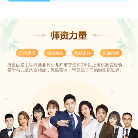
严格选培
棋技精湛
风格多样
关爱陪伴
有道纵横主讲老师兼具少儿师范背景和3年以上围棋教育经验。
善于与儿童沟通相处，循循善诱，带领孩子们畅游围棋世界。