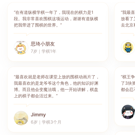
“在有道纵横学棋一年了，我现在的棋力是1
“我最
段。我非常喜欢围棋这项运动，谢谢有道纵横
放看了
把我带进了围棋的世界。”
去北京
思琦小朋友
7岁｜学棋1年
“最喜欢就是老师在课堂上放的围棋动画片了，
“棋王
我最喜欢的是龙爷爷这个角色，他的知识好渊
了3块
博。而且他会变魔法哦，他一开始讲解，棋盘
都会忍
上的棋子都会活过来。”
Jimmy
6岁｜学棋3个月